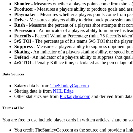
Shooter
- Measures whether a players points come from shots (g
Producer
- Measures a players ability to produce goals and assi
Playmaker
- Measures whether a players points come from pas
Drive
- Measures a players ability to drive puck possession and 
Rush
- Measures the percent of a players shot attempts that co
Possession
- An indicator of a players ability to improve his t
Faceoffs
- Faceoff Winning Percentage (min. 75 faceoffs taken)
5v5 TOI
- The percentage of his teams 5v5 TOI that the player 
Suppress
- Measures a players ability to suppress opponent puc
Skating
- An indicator of a players skating ability, or speed b
Defend
- An indicator of a players ability to suppress shot quali
4v5 TOI
- Penalty Kill ice time, calculated as the percentage of
Data Sources
Salary data is from
TheStanleyCap.com
Skating data is from
NHL Edge
Other statistics are from
Puckalytics.com
and derived from dat
Terms of Use
You are free to use include player cards in written articles, share on 
You credit TheStanleyCap.com as the source and provide a link