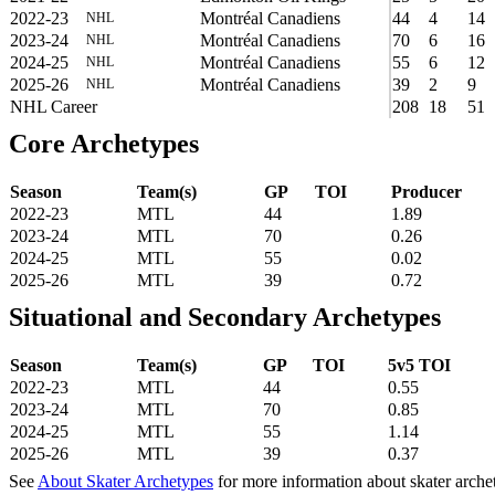
2022-23
Montréal Canadiens
44
4
14
NHL
2023-24
Montréal Canadiens
70
6
16
NHL
2024-25
Montréal Canadiens
55
6
12
NHL
2025-26
Montréal Canadiens
39
2
9
NHL
NHL Career
208
18
51
Core Archetypes
Season
Team(s)
GP
TOI
Producer
2022-23
MTL
44
1.89
2023-24
MTL
70
0.26
2024-25
MTL
55
0.02
2025-26
MTL
39
0.72
Situational and Secondary Archetypes
Season
Team(s)
GP
TOI
5v5 TOI
2022-23
MTL
44
0.55
2023-24
MTL
70
0.85
2024-25
MTL
55
1.14
2025-26
MTL
39
0.37
See
About Skater Archetypes
for more information about skater arche