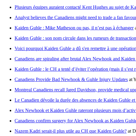
Plusieurs équipes auraient contacté Kent Hughes au sujet de K
Analyst believes the Canadiens might need to trade a fan favourit
Kaiden Guhle : Mike Matheson ou pas, il n’est pas à échanger
Kaiden Guhle : son nom circule dans les rumeurs de transaction
Voici pourquoi Kaiden Guhle a dû s'en remettre à une opératio
Canadiens are spiraling after brutal Alex Newhook and Kaiden
Kaiden Guhle : le CH a tenté d’éviter l’opération (mais il s’est 
Canadiens Provide Bad Newhook & Guhle Injury Updates
at
Y
Montreal Canadiens recall Jared Davidson, provide medical 
Le Canadien dévoile la durée des absences de Kaiden Guhle 
Alex Newhook et Kaiden Guhle rateront plusieurs mois d’activ
Canadiens confirm surgery for Alex Newhook as Kaiden Guhle 
Nazem Kadri serait-il plus utile au CH que Kaiden Guhle?
at
D