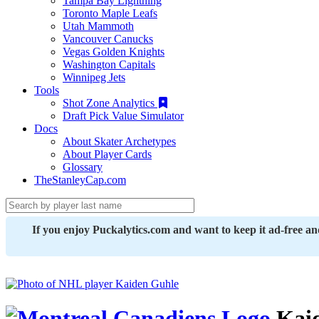
Tampa Bay Lightning
Toronto Maple Leafs
Utah Mammoth
Vancouver Canucks
Vegas Golden Knights
Washington Capitals
Winnipeg Jets
Tools
Shot Zone Analytics
Draft Pick Value Simulator
Docs
About Skater Archetypes
About Player Cards
Glossary
TheStanleyCap.com
If you enjoy Puckalytics.com and want to keep it ad-free a
Kaid