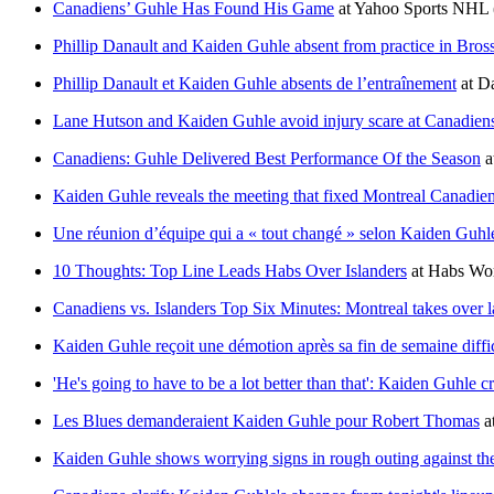
Canadiens’ Guhle Has Found His Game
at
Yahoo Sports NHL
Phillip Danault and Kaiden Guhle absent from practice in Bro
Phillip Danault et Kaiden Guhle absents de l’entraînement
at
Da
Lane Hutson and Kaiden Guhle avoid injury scare at Canadiens
Canadiens: Guhle Delivered Best Performance Of the Season
a
Kaiden Guhle reveals the meeting that fixed Montreal Canadien
Une réunion d’équipe qui a « tout changé » selon Kaiden Guhl
10 Thoughts: Top Line Leads Habs Over Islanders
at
Habs Wo
Canadiens vs. Islanders Top Six Minutes: Montreal takes over 
Kaiden Guhle reçoit une démotion après sa fin de semaine diffic
'He's going to have to be a lot better than that': Kaiden Guhle cr
Les Blues demanderaient Kaiden Guhle pour Robert Thomas
a
Kaiden Guhle shows worrying signs in rough outing against t