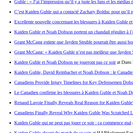
Guhle : « J’ai l’impression qu’il y a juste les fans et les médias
C’est Kaiden Guhle qui a contacté Zachary Bolduc pour qu’il r
Excellente nouvelle concernant les blessures à Kaiden Guhle 
Kaiden Guhle et Noah Dobson portent un chandail régulier à l
Grant McCagg estime que Jayden Struble pourrait être aussi bo
Grant McCagg: « Kaiden Guhle n’est pas meilleur que Jayden 
Kaiden Guhle et Noah Dobson ne joueront pas ce soir
at
Dans 
Kaiden Guhle, David Reinbacher et Noah Dobson : le Canadien 
Canadiens Provide Injury Timelines for Key Defensemen Dob
Le Canadien confirme les blessures à Kaiden Guhle et Noah 
Renaud Lavoie Finally Reveals Real Reason for Kaiden Guhle'
Canadiens Finally Reveal Why Kaiden Guhle Was Scratched L
Kaiden Guhle qui ne peut pas jouer ce soir : ça commence mal
Kaiden Guhle absent du match de ce soir
at
HABSolument Fa