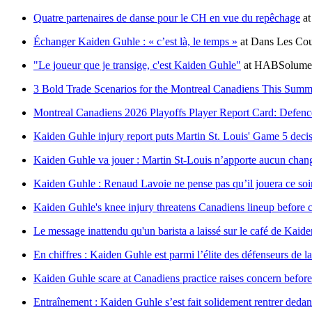
Quatre partenaires de danse pour le CH en vue du repêchage
a
Échanger Kaiden Guhle : « c’est là, le temps »
at
Dans Les Cou
"Le joueur que je transige, c'est Kaiden Guhle"
at
HABSolumen
3 Bold Trade Scenarios for the Montreal Canadiens This Summ
Montreal Canadiens 2026 Playoffs Player Report Card: Defen
Kaiden Guhle injury report puts Martin St. Louis' Game 5 decis
Kaiden Guhle va jouer : Martin St-Louis n’apporte aucun chan
Kaiden Guhle : Renaud Lavoie ne pense pas qu’il jouera ce soi
Kaiden Guhle's knee injury threatens Canadiens lineup before 
Le message inattendu qu'un barista a laissé sur le café de Kaid
En chiffres : Kaiden Guhle est parmi l’élite des défenseurs de 
Kaiden Guhle scare at Canadiens practice raises concern befo
Entraînement : Kaiden Guhle s’est fait solidement rentrer deda