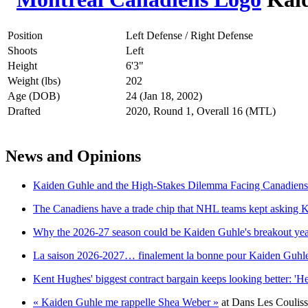
Position
Left Defense / Right Defense
Shoots
Left
Height
6'3"
Weight (lbs)
202
Age (DOB)
24 (Jan 18, 2002)
Drafted
2020, Round 1, Overall 16 (MTL)
News and Opinions
Kaiden Guhle and the High-Stakes Dilemma Facing Canadie
The Canadiens have a trade chip that NHL teams kept asking 
Why the 2026-27 season could be Kaiden Guhle's breakout ye
La saison 2026-2027… finalement la bonne pour Kaiden Guhl
Kent Hughes' biggest contract bargain keeps looking better: '
« Kaiden Guhle me rappelle Shea Weber »
at
Dans Les Couliss