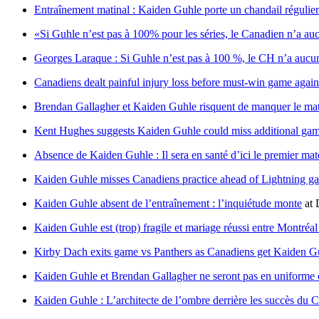
Entraînement matinal : Kaiden Guhle porte un chandail régulier
«Si Guhle n’est pas à 100% pour les séries, le Canadien n’a a
Georges Laraque : Si Guhle n’est pas à 100 %, le CH n’a aucun
Canadiens dealt painful injury loss before must-win game again
Brendan Gallagher et Kaiden Guhle risquent de manquer le mat
Kent Hughes suggests Kaiden Guhle could miss additional gam
Absence de Kaiden Guhle : Il sera en santé d’ici le premier mat
Kaiden Guhle misses Canadiens practice ahead of Lightning ga
Kaiden Guhle absent de l’entraînement : l’inquiétude monte
at
Kaiden Guhle est (trop) fragile et mariage réussi entre Montréa
Kirby Dach exits game vs Panthers as Canadiens get Kaiden Gu
Kaiden Guhle et Brendan Gallagher ne seront pas en uniforme c
Kaiden Guhle : L’architecte de l’ombre derrière les succès du 