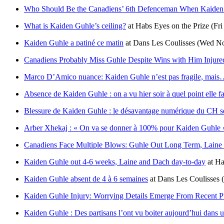
Who Should Be the Canadiens’ 6th Defenceman When Kaiden 
What is Kaiden Guhle’s ceiling?
at
Habs Eyes on the Prize
(Fr
Kaiden Guhle a patiné ce matin
at
Dans Les Coulisses
(Wed No
Canadiens Probably Miss Guhle Despite Wins with Him Injure
Marco D’Amico nuance: Kaiden Guhle n’est pas fragile, mai
Absence de Kaiden Guhle : on a vu hier soir à quel point elle f
Blessure de Kaiden Guhle : le désavantage numérique du CH se
Arber Xhekaj : « On va se donner à 100% pour Kaiden Guhle 
Canadiens Face Multiple Blows: Guhle Out Long Term, Lain
Kaiden Guhle out 4-6 weeks, Laine and Dach day-to-day
at
Ha
Kaiden Guhle absent de 4 à 6 semaines
at
Dans Les Coulisses
Kaiden Guhle Injury: Worrying Details Emerge From Recent Pu
Kaiden Guhle : Des partisans l’ont vu boiter aujourd’hui dans u