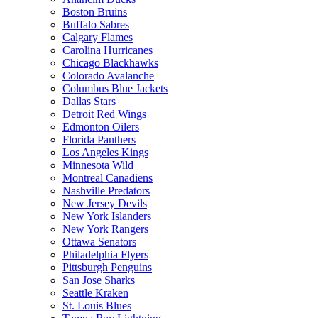
Boston Bruins
Buffalo Sabres
Calgary Flames
Carolina Hurricanes
Chicago Blackhawks
Colorado Avalanche
Columbus Blue Jackets
Dallas Stars
Detroit Red Wings
Edmonton Oilers
Florida Panthers
Los Angeles Kings
Minnesota Wild
Montreal Canadiens
Nashville Predators
New Jersey Devils
New York Islanders
New York Rangers
Ottawa Senators
Philadelphia Flyers
Pittsburgh Penguins
San Jose Sharks
Seattle Kraken
St. Louis Blues