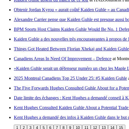
Obtenir Jordan Kyrou « aurait coûté Kaiden Guhle » au Canad
Alexandre Carrier pense que Kaiden Guhle est presque aussi b
BPM Sports Host Claims Kaiden Guhle Would Be No. 1 Defen
Kaiden Guhle a des nouvelles très encourageantes à propos de
Things Got Heated Between Florian Xhekaj and Kaiden Guhl
Canadiens Areas In Need Of Improvement – Defence
at
Montr
«Kaiden Guhle serait un défenseur numéro un chez les Maple Leaf
2025 Montreal Canadiens Top 25 Under 25: #5 Kaiden Guhle
The Five Forwards Hughes Consulted Guhle About for a Poten
Date limite des échanges : Kent Hughes a demandé conseil à 
Kent Hughes Consulted Kaiden Guhle About a Potential Trade
Kent Hughes a demandé des infos à Kaiden Guhle dans le but d
1
2
3
4
5
6
7
8
9
10
11
12
13
14
15