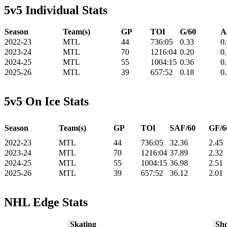
5v5 Individual Stats
Season
Team(s)
GP
TOI
G/60
A
2022-23
MTL
44
736:05
0.33
0
2023-24
MTL
70
1216:04
0.20
0
2024-25
MTL
55
1004:15
0.36
0
2025-26
MTL
39
657:52
0.18
0
5v5 On Ice Stats
Season
Team(s)
GP
TOI
SAF/60
GF/6
2022-23
MTL
44
736:05
32.36
2.45
2023-24
MTL
70
1216:04
37.89
2.32
2024-25
MTL
55
1004:15
36.98
2.51
2025-26
MTL
39
657:52
36.12
2.01
NHL Edge Stats
Skating
Sho