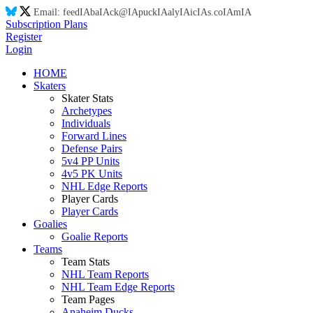
Email:
feed
IA
ba
IA
ck@
IA
puck
IA
aly
IA
ic
IA
s.co
IA
m
IA
Subscription Plans
Register
Login
HOME
Skaters
Skater Stats
Archetypes
Individuals
Forward Lines
Defense Pairs
5v4 PP Units
4v5 PK Units
NHL Edge Reports
Player Cards
Player Cards
Goalies
Goalie Reports
Teams
Team Stats
NHL Team Reports
NHL Team Edge Reports
Team Pages
Anaheim Ducks