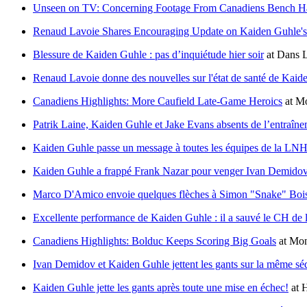
Unseen on TV: Concerning Footage From Canadiens Bench H
Renaud Lavoie Shares Encouraging Update on Kaiden Guhle's
Blessure de Kaiden Guhle : pas d’inquiétude hier soir
at
Dans L
Renaud Lavoie donne des nouvelles sur l'état de santé de Kaid
Canadiens Highlights: More Caufield Late-Game Heroics
at
Mo
Patrik Laine, Kaiden Guhle et Jake Evans absents de l’entraîn
Kaiden Guhle passe un message à toutes les équipes de la LN
Kaiden Guhle a frappé Frank Nazar pour venger Ivan Demido
Marco D'Amico envoie quelques flèches à Simon "Snake" Bois
Excellente performance de Kaiden Guhle : il a sauvé le CH de l
Canadiens Highlights: Bolduc Keeps Scoring Big Goals
at
Mon
Ivan Demidov et Kaiden Guhle jettent les gants sur la même s
Kaiden Guhle jette les gants après toute une mise en échec!
at