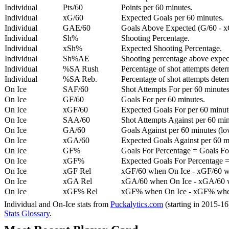
Individual
Pts/60
Points per 60 minutes.
Individual
xG/60
Expected Goals per 60 minutes.
Individual
GAE/60
Goals Above Expected (G/60 - x
Individual
Sh%
Shooting Percentage.
Individual
xSh%
Expected Shooting Percentage.
Individual
Sh%AE
Shooting percentage above expe
Individual
%SA Rush
Percentage of shot attempts deter
Individual
%SA Reb.
Percentage of shot attempts dete
On Ice
SAF/60
Shot Attempts For per 60 minutes
On Ice
GF/60
Goals For per 60 minutes.
On Ice
xGF/60
Expected Goals For per 60 minut
On Ice
SAA/60
Shot Attempts Against per 60 minu
On Ice
GA/60
Goals Against per 60 minutes (low
On Ice
xGA/60
Expected Goals Against per 60 min
On Ice
GF%
Goals For Percentage = Goals For
On Ice
xGF%
Expected Goals For Percentage =
On Ice
xGF Rel
xGF/60 when On Ice - xGF/60 w
On Ice
xGA Rel
xGA/60 when On Ice - xGA/60 whe
On Ice
xGF% Rel
xGF% when On Ice - xGF% when
Individual and On-Ice stats from
Puckalytics.com
(starting in 2015-1
Stats Glossary
.