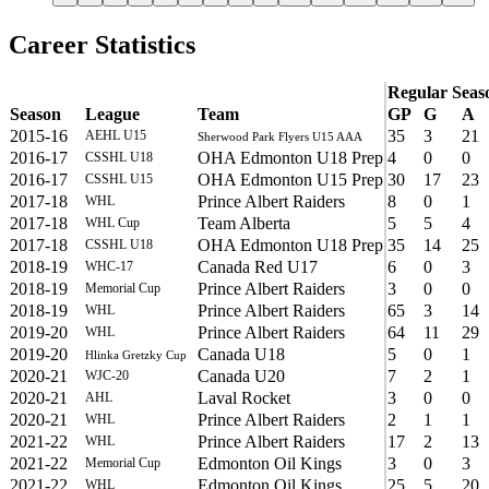
Career Statistics
Regular Seas
Season
League
Team
GP
G
A
2015-16
35
3
21
AEHL U15
Sherwood Park Flyers U15 AAA
2016-17
OHA Edmonton U18 Prep
4
0
0
CSSHL U18
2016-17
OHA Edmonton U15 Prep
30
17
23
CSSHL U15
2017-18
Prince Albert Raiders
8
0
1
WHL
2017-18
Team Alberta
5
5
4
WHL Cup
2017-18
OHA Edmonton U18 Prep
35
14
25
CSSHL U18
2018-19
Canada Red U17
6
0
3
WHC-17
2018-19
Prince Albert Raiders
3
0
0
Memorial Cup
2018-19
Prince Albert Raiders
65
3
14
WHL
2019-20
Prince Albert Raiders
64
11
29
WHL
2019-20
Canada U18
5
0
1
Hlinka Gretzky Cup
2020-21
Canada U20
7
2
1
WJC-20
2020-21
Laval Rocket
3
0
0
AHL
2020-21
Prince Albert Raiders
2
1
1
WHL
2021-22
Prince Albert Raiders
17
2
13
WHL
2021-22
Edmonton Oil Kings
3
0
3
Memorial Cup
2021-22
Edmonton Oil Kings
25
5
20
WHL