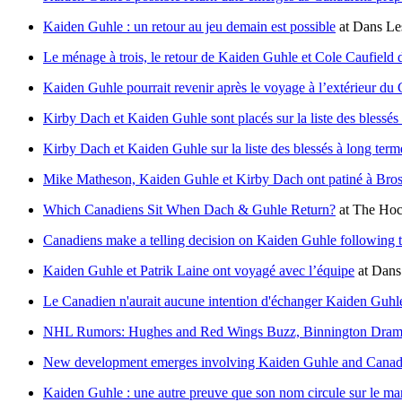
Kaiden Guhle : un retour au jeu demain est possible
at
Dans Le
Le ménage à trois, le retour de Kaiden Guhle et Cole Caufield d
Kaiden Guhle pourrait revenir après le voyage à l’extérieur du
Kirby Dach et Kaiden Guhle sont placés sur la liste des blessés
Kirby Dach et Kaiden Guhle sur la liste des blessés à long term
Mike Matheson, Kaiden Guhle et Kirby Dach ont patiné à Bros
Which Canadiens Sit When Dach & Guhle Return?
at
The Hoc
Canadiens make a telling decision on Kaiden Guhle following tr
Kaiden Guhle et Patrik Laine ont voyagé avec l’équipe
at
Dans
Le Canadien n'aurait aucune intention d'échanger Kaiden Guhl
NHL Rumors: Hughes and Red Wings Buzz, Binnington Drama
New development emerges involving Kaiden Guhle and Canadie
Kaiden Guhle : une autre preuve que son nom circule sur le ma