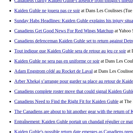
Canadiens clarify Kaiden Guhle's absence from tonight's lineup 
Kaiden Guhle ne jouera pas ce soir
at
Dans Les Coulisses
(Tue
Sunday Habs Headlines: Kaiden Guhle explains his injury situa
Canadiens Get Good News For Red Wings Matchup
at
Yahoo 
Canadiens defenceman Kaiden Guhle set to return against Detro
Tout indique que Kaiden Guhle sera de retour au jeu ce soir
at
Kaiden Guhle ne sera pas en uniforme ce soir
at
Dans Les Coul
Adam Engstrom cédé au Rocket de Laval
at
Dans Les Couliss
Arber Xhekaj s’arrange pour garder sa place au retour de Kaid
Canadiens complete roster move that could signal Kaiden Guhle
Canadiens Need to Find the Right Fit for Kaiden Guhle
at
The 
The Canadiens are about to hit another gear with the return of
Entraînement: Kaiden Guhle portait un chandail régulier ce mat
Kaiden Guhle's possible return date emerges as Canadiens prep