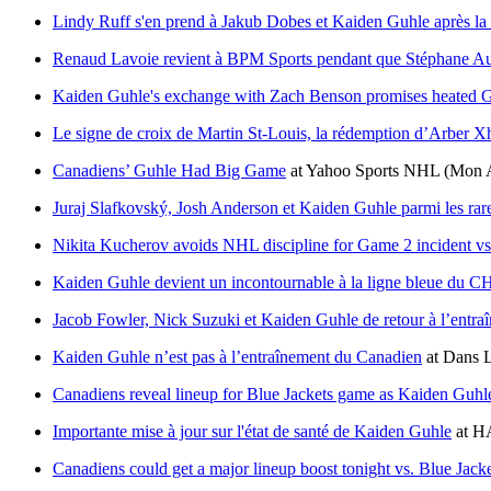
Lindy Ruff s'en prend à Jakub Dobes et Kaiden Guhle après la 
Renaud Lavoie revient à BPM Sports pendant que Stéphane Aug
Kaiden Guhle's exchange with Zach Benson promises heated Ga
Le signe de croix de Martin St-Louis, la rédemption d’Arber 
Canadiens’ Guhle Had Big Game
at
Yahoo Sports NHL
(Mon A
Juraj Slafkovský, Josh Anderson et Kaiden Guhle parmi les rare
Nikita Kucherov avoids NHL discipline for Game 2 incident v
Kaiden Guhle devient un incontournable à la ligne bleue du C
Jacob Fowler, Nick Suzuki et Kaiden Guhle de retour à l’entra
Kaiden Guhle n’est pas à l’entraînement du Canadien
at
Dans L
Canadiens reveal lineup for Blue Jackets game as Kaiden Guhl
Importante mise à jour sur l'état de santé de Kaiden Guhle
at
HA
Canadiens could get a major lineup boost tonight vs. Blue Jack